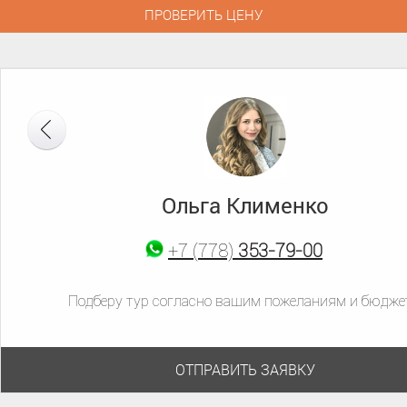
Ольга Клименко
+7 (777)
683-54-14
+7 (778)
+7 (707)
353-79-00
636-70-90
Подберу тур согласно вашим пожеланиям и бюдже
ОТПРАВИТЬ ЗАЯВКУ