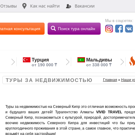
Отзывы
Как нас найти
Вакансии
Мы в соцсетях:
латная консультация
Поиск тура онлайн
Турция
Мальдивы
от 190 000 ₸
от 338 000 ₸
ТУРЫ ЗА НЕДВИЖИМОСТЬЮ
Главная
»
Наши ус
Туры за недвижимостью на Северный Кипр это отличная возможность прове
и будущего ваших детей! Турагентство Алматы
VIVID TRAVEL
предла
Северный Кипр, познакомиться с культурой, природой, достопримечател
воочию недвижимость Северного Кипра для инвестиций что бы приу
круглогодичного проживания в этой стране, а самое главное, что практи
возьмёт на себя застройщик!