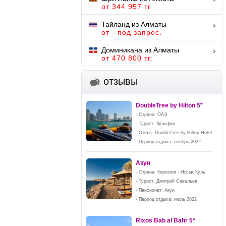
от 344 957 тг.
Тайланд из Алматы
от - под запрос.
Доминикана из Алматы
от 470 800 тг.
отзывы
DoubleTree by Hilton 5*
- Страна: ОАЭ
- Турист: Зульфия
- Отель: DoubleTree by Hilton Hotel
- Период отдыха: ноябрь 2022
Акун
- Страна: Киргизия - Иссык Куль
- Турист: Дмитрий Савельев
- Пансионат: Акун
- Период отдыха: июль 2022
Rixos Bab al Bahr 5*