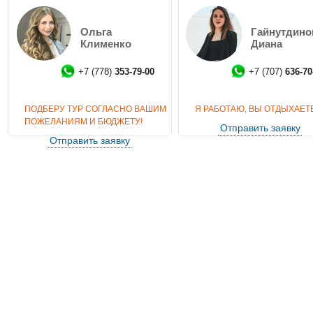
Программа тура за недвижимостью Северного 
Ольга
Гайнутдино
День первый:
Клименко
Диана
+7 (778)
353-79-00
+7 (707)
636-70
По прилёту на Северный Кипр вас встретит наш представитель и на
апартаменты для дальнейшего отдыха и проживания. Вечером ужин с
ресторанов Северного Кипра.
ПОДБЕРУ ТУР СОГЛАСНО ВАШИМ
Я РАБОТАЮ, ВЫ ОТДЫХАЕТЕ
ПОЖЕЛАНИЯМ И БЮДЖЕТУ!
Отправить заявку
Отправить заявку
День второй:
На второй день утром вас отвезут на прогулку по Long Beach для осмотр
рассвета за чашечкой вкусного турецкого кофе, далее вам организуют вс
презентуют вам свои проекты, расскажут перспективы и условия приоб
вечером ужин и свободное время для приятного времяпровождения на
бассейн, тренажерный зал либо просто погулять и подышать чистейшем 