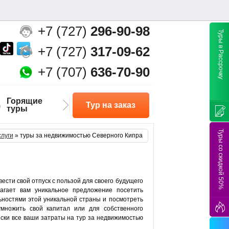
+7 (727)
296-90-98
Туры в Рассрочку
+7 (727)
317-09-62
+7 (707)
636-70-90
Горящие
Тур на заказ
туры
Туры со скидкой 50%
луги
»
туры за недвижимостью Северного Кипра
сти свой отпуск с пользой для своего будущего
гает вам уникальное предложение посетить
ьностями этой уникальной страны и посмотреть
множить свой капитал или для собственного
чески все ваши затраты на тур за недвижимостью