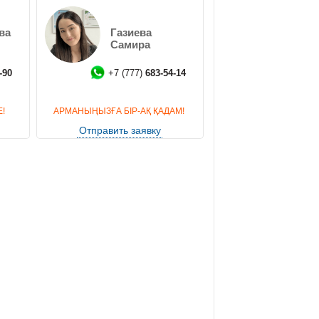
Кипра:
ва
Газиева
Самира
-90
+7 (777)
683-54-14
 комфортабельном автомобиле отвезёт в ваши
 нашими представителями, в одном из лучших
!
АРМАНЫҢЫЗҒА БІР-АҚ ҚАДАМ!
Отправить заявку
а красивейшего пляжа Северного Кипра и встречи
тречу с застройщиками Северного Кипра, которые
ретения недвижимости. Между встречами обед,
 территории комплекса, можно посетить СПА,
морским воздухом.