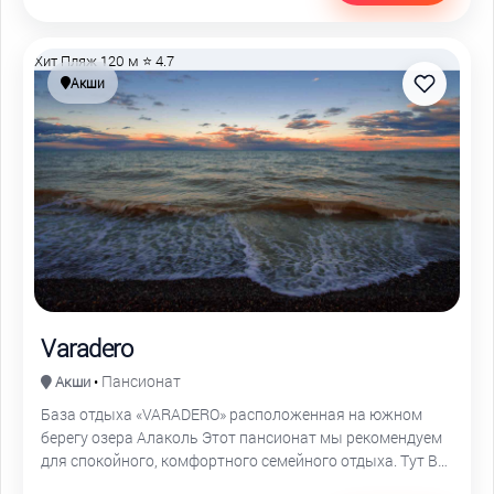
Хит
Пляж 120 м
⭐ 4.7
Акши
Varadero
Пансионат
Акши
•
База отдыха «VARADERO» расположенная на южном
берегу озера Алаколь Этот пансионат мы рекомендуем
для спокойного, комфортного семейного отдыха. Тут Вы
не встретите шумных баров, дискотек. Дети могут