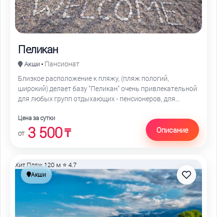
Пеликан
Пансионат
Акши
•
Близкое расположение к пляжу, (пляж пологий,
широкий) делает базу "Пеликан" очень привлекательной
для любых групп отдыхающих - пенсионеров, для
отдыхающих с детьми, молодежи, рыбаков
Цена за сутки
3 500
Описание
₸
от
Хит
Пляж 120 м
⭐ 4.7
Акши