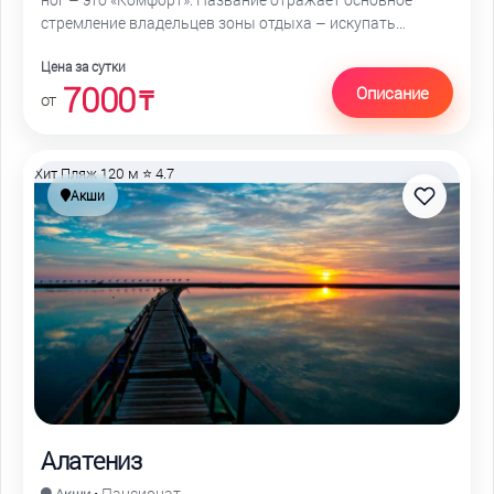
стремление владельцев зоны отдыха – искупать
каждого посетителя в море комфорта и уюта
Цена за сутки
7000
Описание
₸
от
Хит
Пляж 120 м
⭐ 4.7
Акши
Алатениз
Пансионат