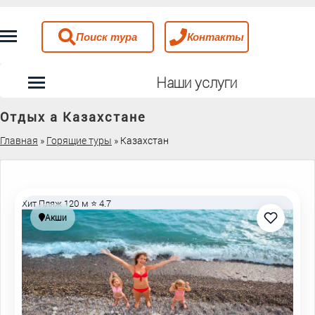
Поиск тура
Контакты
Наши услуги
Отдых а Казахстане
Главная
»
Горящие туры
»
Казахстан
Хит
Пляж 120 м
⭐ 4.7
Акши