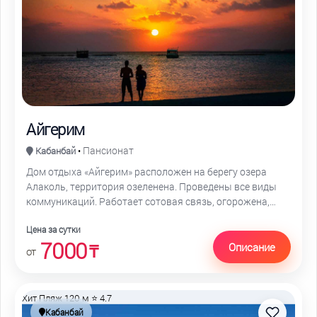
Айгерим
Пансионат
Кабанбай
•
Дом отдыха «Айгерим» расположен на берегу озера
Алаколь, территория озеленена. Проведены все виды
коммуникаций. Работает сотовая связь, огорожена,
охраняется сотрудниками МВД круглосуточно
Цена за сутки
7000
Описание
₸
от
Хит
Пляж 120 м
⭐ 4.7
Кабанбай