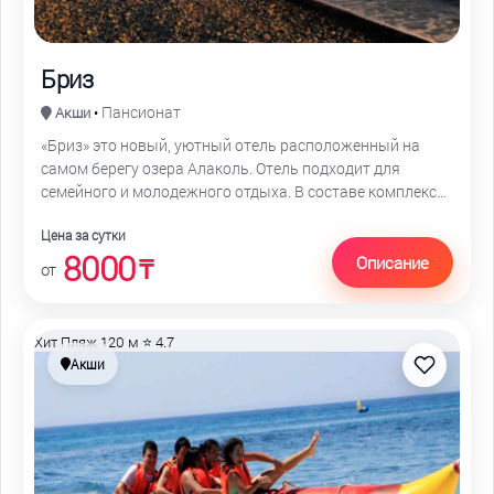
Бриз
Пансионат
Акши
•
«Бриз» это новый, уютный отель расположенный на
самом берегу озера Алаколь. Отель подходит для
семейного и молодежного отдыха. В составе комплекса
три корпуса с номерами, кафе с верандой, летний бар,
Цена за сутки
экобассейн и мини-маркет
8000
Описание
₸
от
Хит
Пляж 120 м
⭐ 4.7
Акши