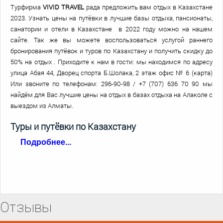
Турфирма
VIVID TRAVEL
рада предложить вам отдых в Казахстане
2023. Узнать цены на путёвки в лучшие базы отдыха, пансионаты,
санатории и отели в Казахстане в 2022 году можно на нашем
сайте. Так же вы можете воспользоваться услугой раннего
бронирования путёвок и туров по Казахстану и получить скидку до
50% на отдых . Приходите к нам в гости: мы находимся по адресу
улица Абая 44, Дворец спорта Б.Шолака, 2 этаж офис № 6 (карта)
Или звоните по телефонам: 296-90-98 / +7 (707) 636 70 90 мы
найдём для Вас лучшие цены на отдых в базах отдыха на Алаколе с
выездом из Алматы.
Туры и путёвки по Казахстану
Подробнее...
Для того чтобы получить качественный и незабываемый отдых
необязательно выезжать за пределы Казахстана в поисках ярких
эмоций и новых приключений. Наша страна богата интересными,
уникальными местами, среди которых озеро Алаколь, Боровое,
Отзывы
Каспийское море, Актау, туры выходного дня (
Озеро Иссык
,
Монахово ущелье,
Унгур-Тас,
Тургенские водопады,
Дюны