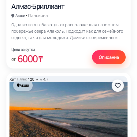
Алмас-Бриллиант
Пансионат
Акши
•
Одна из новых баз отдыха расположенная на южном
побережье озера Алаколь. Подходит как для семейного
отдыха, так и для молодежи. Домики с современным
оснащением для полноценного отдыха
Цена за сутки
6000
Описание
₸
от
Хит
Пляж 120 м
⭐ 4.7
Акши