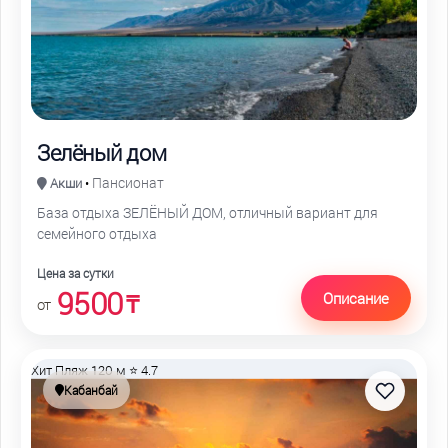
Зелёный дом
Пансионат
Акши
•
База отдыха ЗЕЛЁНЫЙ ДОМ, отличный вариант для
семейного отдыха
Цена за сутки
9500
Описание
₸
от
Хит
Пляж 120 м
⭐ 4.7
Кабанбай