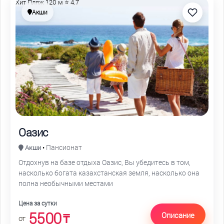
Хит
Пляж 120 м
⭐ 4.7
Акши
Оазис
Пансионат
Акши
•
Отдохнув на базе отдыха Оазис, Вы убедитесь в том,
насколько богата казахстанская земля, насколько она
полна необычными местами
Цена за сутки
5500
Описание
₸
от