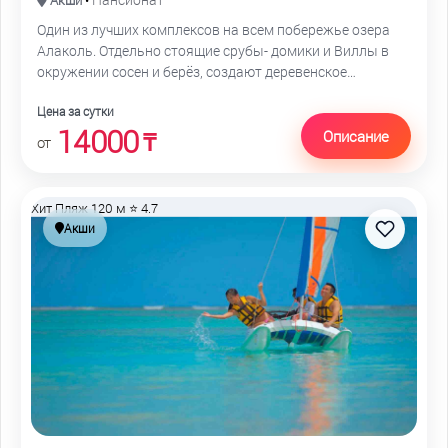
Акши
•
Один из лучших комплексов на всем побережье озера
Алаколь. Отдельно стоящие срубы- домики и Виллы в
окружении сосен и берёз, создают деревенское
очарование. Ориентирован на комфортабельный и
Цена за сутки
семейный отдых с детьми
14000
Описание
₸
от
Хит
Пляж 120 м
⭐ 4.7
Акши