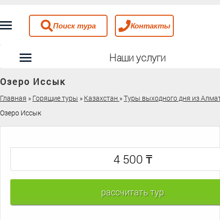
Поиск тура
Контакты
Наши услуги
Озеро Иссык
Главная
»
Горящие туры
»
Казахстан
»
Туры выходного дня из Алма
Озеро Иссык
₸
4 500