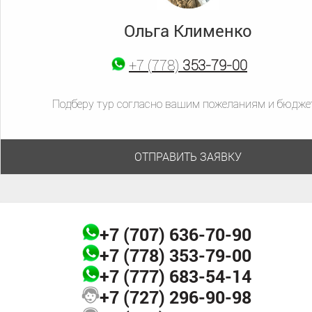
Ольга Клименко
+7 (777)
683-54-14
+7 (778)
+7 (707)
353-79-00
636-70-90
Подберу тур согласно вашим пожеланиям и бюдже
ОТПРАВИТЬ ЗАЯВКУ
+7 (707)
636-70-90
+7 (778)
353-79-00
+7 (777)
683-54-14
+7 (727)
296-90-98