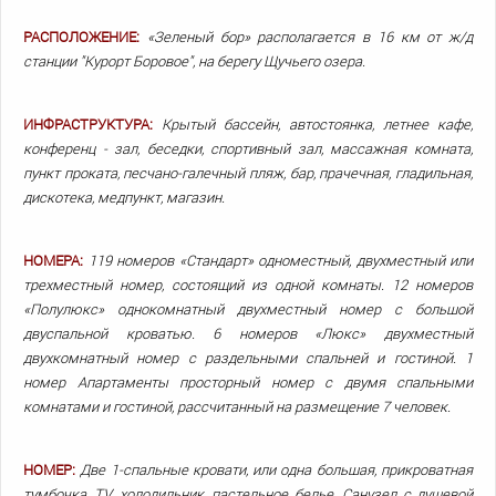
РАСПОЛОЖЕНИЕ:
«Зеленый бор» располагается в 16 км от ж/д
станции "Курорт Боровое", на берегу Щучьего озера.
ИНФРАСТРУКТУРА:
Крытый бассейн, автостоянка, летнее кафе,
конференц - зал, беседки, спортивный зал, массажная комната,
пункт проката, песчано-галечный пляж, бар, прачечная, гладильная,
дискотека, медпункт, магазин.
НОМЕРА:
119 номеров «Стандарт» одноместный, двухместный или
трехместный номер, состоящий из одной комнаты. 12 номеров
«Полулюкс» однокомнатный двухместный номер с большой
двуспальной кроватью. 6 номеров «Люкс» двухместный
двухкомнатный номер с раздельными спальней и гостиной. 1
номер Апартаменты просторный номер с двумя спальными
комнатами и гостиной, рассчитанный на размещение 7 человек.
НОМЕР:
Две 1-спальные кровати, или одна большая, прикроватная
тумбочка, TV, холодильник, пастельное белье. Санузел с душевой