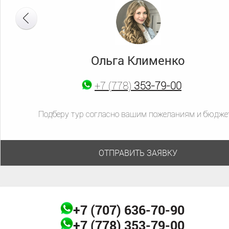
Ольга Клименко
+7 (777)
683-54-14
+7 (778)
+7 (707)
353-79-00
636-70-90
Подберу тур согласно вашим пожеланиям и бюдже
ОТПРАВИТЬ ЗАЯВКУ
+7 (707)
636-70-90
+7 (778)
353-79-00