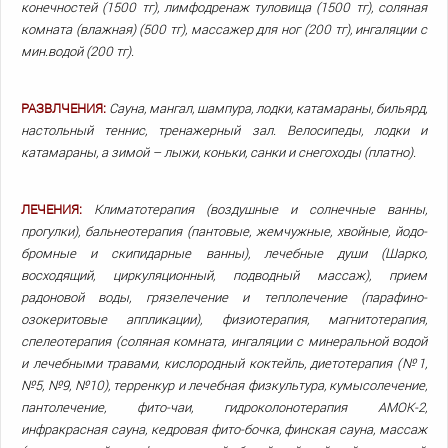
конечностей (1500 тг), лимфодренаж туловища (1500 тг), соляная
комната (влажная) (500 тг), массажер для ног (200 тг), ингаляции с
мин.водой (200 тг).
РАЗВЛЧЕНИЯ:
Сауна, мангал, шампура, лодки, катамараны, бильярд,
настольный теннис, тренажерный зал. Велосипеды, лодки и
катамараны, а зимой – лыжи, коньки, санки и снегоходы (платно).
ЛЕЧЕНИЯ:
Климатотерапия (воздушные и солнечные ванны,
прогулки), бальнеотерапия (пантовые, жемчужные, хвойные, йодо-
бромные и скипидарные ванны), лечебные души (Шарко,
восходящий, циркуляционный, подводный массаж), прием
радоновой воды, грязелечение и теплолечение (парафино-
озокеритовые аппликации), физиотерапия, магнитотерапия,
спелеотерапия (соляная комната, ингаляции с минеральной водой
и лечебными травами, кислородный коктейль, диетотерапия (№1,
№5, №9, №10), терренкур и лечебная физкультура, кумысолечение,
пантолечение, фито-чаи, гидроколонотерапия АМОК-2,
инфракрасная сауна, кедровая фито-бочка, финская сауна, массаж