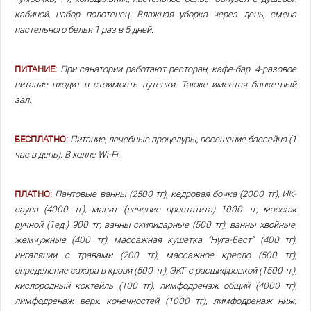
кабиной, набор полотенец. Влажная уборка через день, смена
пастельного белья 1 раз в 5 дней.
ПИТАНИЕ:
При санатории работают ресторан, кафе-бар. 4-разовое
питание входит в стоимость путевки. Также имеется банкетный
зал.
БЕСПЛАТНО:
Питание, лечебные процедуры, посещение бассейна (1
час в день). В холле Wi-Fi.
ПЛАТНО:
Пантовые ванны (2500 тг), кедровая бочка (2000 тг), ИК-
сауна (4000 тг), мавит (лечение простатита) 1000 тг, массаж
ручной (1ед.) 900 тг, ванны скипидарные (500 тг), ванны хвойные,
жемчужные (400 тг), массажная кушетка "Нуга-Бест" (400 тг),
ингаляции с травами (200 тг), массажное кресло (500 тг),
определение сахара в крови (500 тг), ЭКГ с расшифровкой (1500 тг),
кислородный коктейль (100 тг), лимфодренаж общий (4000 тг),
лимфодренаж верх. конечностей (1000 тг), лимфодренаж ниж.