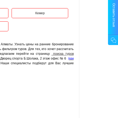
Оставить отзыв
Кемер
з Алматы. Узнать цены на ранние бронирование
 фильтром туров. Для тех, кто хочет рассчитать
редлагаем перейти на страницу
поиска туров
, Дворец спорта Б.Шолака, 2 этаж офис № 6
(
как
Наши специалисты подберут для Вас лучшие
и. В своё время он был важным стратегическим
литическое значение населённый пункт имел в
имечательностей, которые сегодня притягивают
ов городского бюджета с 1958 года.