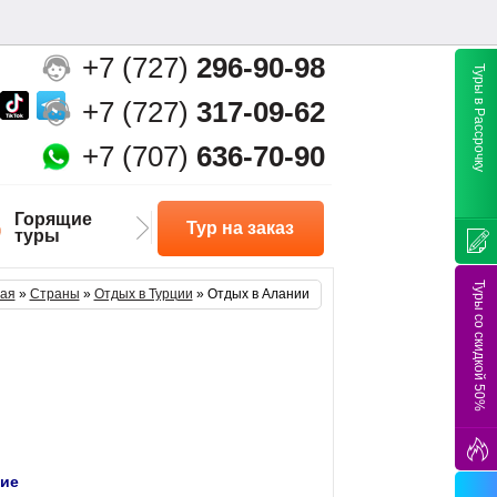
+7 (727)
296-90-98
Туры в Рассрочку
+7 (727)
317-09-62
+7 (707)
636-70-90
Горящие
Тур на заказ
туры
Туры со скидкой 50%
ная
»
Страны
»
Отдых в Турции
»
Отдых в Алании
ние