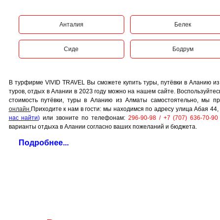
Анталия
Белек
Сиде
Бодрум
В турфирме VIVID TRAVEL Вы сможете купить туры, путёвки в Аланию и
туров, отдых в Алании в 2023 году можно на нашем сайте. Воспользуйтесь
стоимость путёвки, туры в Аланию из Алматы самостоятельно, мы п
онлайн.
Приходите к нам в гости: мы находимся по адресу улица Абая 44
нас найти
)
или звоните по телефонам:
296-90-98 / +7 (707) 636-70-90
варианты отдыха в Алании согласно ваших пожеланий и бюджета.
Подробнее...
Аланья
это курортный городок, который находится в 138 км от Антали
объектом для большинства империй Средиземноморья. Но наибольшее по
Средние века. Именно в этот период здесь возвели множество достопр
путешественников со всего мира. Туризм является основной статьёй доход
Особенности курортной зоны