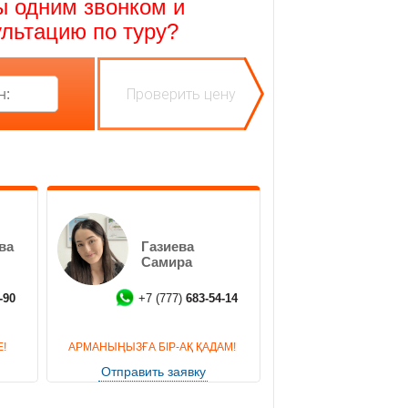
ы одним звонком и
льтацию по туру?
м мало, если не считать пальмовых посадок.
разделяется на следующие районы:
идеальное место для отдыха с семьёй и
ть потанцевать на местной дискотеке до
ляжей в округе, широкий выбор дополнительных
хим и спокойным, здесь развитая
е цены на гостиничные номера даже в сезон,
ва
Газиева
Самира
ельно посмотреть?
-90
+7 (777)
683-54-14
ха. Здесь много исторических и архитектурных
уристу:
!
АРМАНЫҢЫЗҒА БІР-АҚ ҚАДАМ!
Отправить заявку