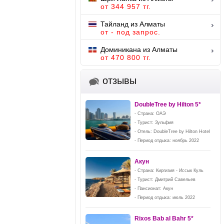
от 344 957 тг.
Тайланд из Алматы
от - под запрос.
Доминикана из Алматы
от 470 800 тг.
отзывы
DoubleTree by Hilton 5*
- Страна: ОАЭ
- Турист: Зульфия
- Отель: DoubleTree by Hilton Hotel
- Период отдыха: ноябрь 2022
Акун
- Страна: Киргизия - Иссык Куль
- Турист: Дмитрий Савельев
- Пансионат: Акун
- Период отдыха: июль 2022
Rixos Bab al Bahr 5*