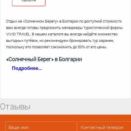
Курорты
Отдых на «Солнечном Берегу» в Болгарии по доступной стоимости
вам всегда готовы предложить менеджеры туристической фирмы
VIVID TRAVEL. В нашем каталоге вы всегда найдёте множество
выгодных путёвок, но рекомендуем бронировать тур заранее,
поскольку это позволяет сэкономить до 50% от его цены.
«Солнечный Берег» в Болгарии
Подробнее...
Курорт «Солнечный Берег» охватывает территорию
протяжённостью почти в 7 км. Это чистое и красивое побережье,
ежегодно получающее «голубой флаг», где туристов ждёт
незабываемый отдых на любой вкус. Расположен комплекс в 30
Отзывы
км на север от города Бургас. К вашим услугам более 800
комфортабельных гостиниц. Они находятся прямо на берегу –
никаких долгих спусков или длинных лестниц.