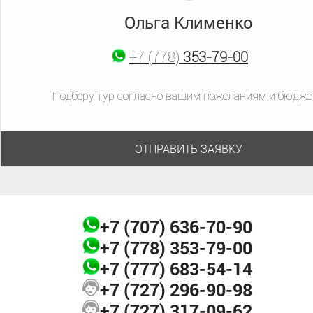
Ольга Клименко
+7 (777)
683-54-14
+7 (778)
+7 (707)
353-79-00
636-70-90
Подберу тур согласно вашим пожеланиям и бюдже
ОТПРАВИТЬ ЗАЯВКУ
+7 (707)
636-70-90
+7 (778)
353-79-00
+7 (777)
683-54-14
+7 (727)
296-90-98
+7 (727)
317-09-62