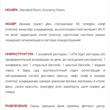
НОМЕРА:
Standard Room, Economy Room.
НОМЕР:
Ванная, туалет, фен, спутниковое ТВ, телефон, сейф
(платно), мини-бар, кондиционер, высокоскоростной интернет Wi-Fi
по всей территории отеля (платно), карточная система замка,
пожарная сигнализация и система пожаротушения.
ИНФРАСТРУКТУРА:
1 основной ресторан, 1 А'Ля Карт ресторан (по
предварительной резервации за день до посещения ресторанта), 1
конференц зал, 1 открытый бассейн, 1 крытый бассейн, 1 водная
горка, 4 бара, сад, круглосуточный отдел регистрации и
обслуживания гостей, доставка прессы, лифт, сейф в номере
(платно), кондиционер, камера хранения багажа, магазины в отеле,
факс, салон красоты, трансфер в/из аэропорта, шатл сервис до
пляжа.
РАЗВЛЕЧЕНИЕ:
Сауна, турецкая баня, парилка, фитнесс центр,