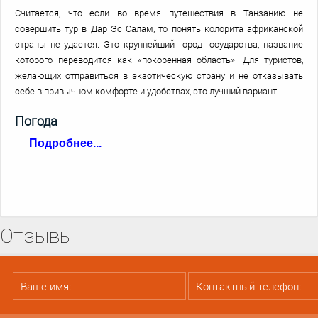
Считается, что если во время путешествия в Танзанию не
совершить тур в Дар Эс Салам, то понять колорита африканской
страны не удастся. Это крупнейший город государства, название
которого переводится как «покоренная область». Для туристов,
желающих отправиться в экзотическую страну и не отказывать
себе в привычном комфорте и удобствах, это лучший вариант.
Погода
Подробнее...
Если вы собираетесь в тур в Дар Эс Салам, вас наверняка
интересует, в какое время года туда лучше отправиться. Климат
Танзании весьма необычен даже для Африки: в течение года здесь
сменяются два сухих и два влажных сезона. С марта по май
Отзывы
продолжается основной влажный сезон, затем следует черед
сухого, который длится с июня до конца октября. Затем снова
наступает пора влажного (ноябрь-декабрь), осадков во время
которого выпадает меньше, чем в основной. С января по конец
февраля снова наступает время сухого сезона.