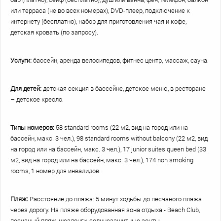
или терраса (не во всех номерах), DVD-плеер, подключение к
интернету (бесплатно), набор для приготовления чая и кофе,
детская кровать (по запросу).
Услуги:
бассейн, аренда велосипедов, фитнес центр, массаж, сауна.
Для детей:
детская секция в бассейне, детское меню, в ресторане
– детское кресло.
Типы номеров:
58 standard rooms (22 м2, вид на город или на
бассейн, макс. 3 чел.), 98 standard rooms without balcony (22 м2, вид
на город или на бассейн, макс. 3 чел.), 17 junior suites queen bed (33
м2, вид на город или на бассейн, макс. 3 чел.), 174 non smoking
rooms, 1 номер для инвалидов.
Пляж:
Расстояние до пляжа: 5 минут ходьбы до песчаного пляжа
через дорогу. На пляже оборудованная зона отдыха - Beach Club,
песчаный пляж, шезлонги, солнцезащитные зонты.