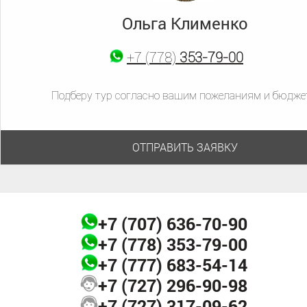
Ольга Клименко
+7 (777)
683-54-14
+7 (778)
+7 (707)
353-79-00
636-70-90
Подберу тур согласно вашим пожеланиям и бюдже
ОТПРАВИТЬ ЗАЯВКУ
+7 (707)
636-70-90
+7 (778)
353-79-00
+7 (777)
683-54-14
+7 (727)
296-90-98
+7 (727)
317-09-62