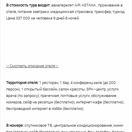
В стоимость тура входит:
авиаперелет AIR ASTANA , проживание в
отеле, питание завтраки, медицинская страховка, трансфер, туркод.
Цена 337 000 на человека 9 дней 8 ночей.
☞
Смотреть описание отеля
☜
Территория отеля:
1 ресторан, 1 бар, 4 конференц-зала (до 200
персон), 1 открытый бассейн, салон красоты, SPA–центр, услуги
врача (по запросу), прачечная, почтовые услуги, обслуживание
номеров, сейф на ресепшн (бесплатно), интернет-кафе (бесплатно),
беспроводной интернет в лобби (бесплатно).
В номере:
спутниковое ТВ, центральное кондиционирование, мини-
бар (платно), сейф (бесплатно), душ или ванна, фен, телефон, балкон