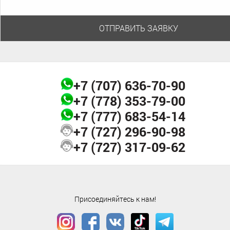
культуры, как Сиракузы с древними театрами Рима и Греции,
вулкан Этне, красивейшие церкви, замки, форты и фонтаны. Остров
также подходит для пляжного отдыха.
ОТПРАВИТЬ ЗАЯВКУ
Милан является одной из мировых шопинг-столиц, поэтому сюда
стремятся все модники, приобретая путевки в Италию. Однако,
если вы жаждете культурных впечатлений, то оперный театр Ла
+7 (707)
636-70-90
Скала вам их обеспечит. Королевский Дворец, замок Сфорца,
+7 (778)
353-79-00
Миланский Собор также всегда рады гостям города.
+7 (777)
683-54-14
+7 (727)
296-90-98
Флоренция с ее «игрушечными» зданиями и колоритными
пейзажами выглядит как чудесный город с картинки.
+7 (727)
317-09-62
Достопримечательностью Флоренции является она вся целиком.
Соборная площадь, фонтан Нептуна, статуя Давида работы самого
Микеланджело, площадь Синьории, многочисленные дворцы – все
это заслуживает внимания, если вы решили взять путевку в
Италию с посещением Флоренции.
Присоединяйтесь к нам!
Итальянская кухня