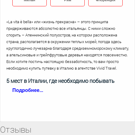
Милан
Рим
Флоренция
«La vita è bella» или «жизнь прекрасна» – этого принципа
придерживаются абсолютно все итальянцы. С ними сложно
спорить – Апеннинский полуостров, на котором расположена
страна, располагается в окружении теплых морей, погода здесь
круглогодично лучезарна благодаря средиземноморскому климату,
а апельсиновые и грейпфрутовые деревья находятся повсеместно.
Если хотите постичь настоящую беззаботность, то вам просто
необходимо купить путевку в Италию в агентстве Vivid Travel.
5 мест в Италии, где необходимо побывать
Подробнее...
Рим с его уникальной атмосферой никак не может оставаться в
стороне от путешественников, выбирающих отдых в Италии.
«Вечный город» требует серьезного подхода, поэтому рекомендуем
составить план экскурсий. Если вы ограничены во времени из-за
Отзывы
краткости горящего утра в Италию,
обратите внимание на площадь