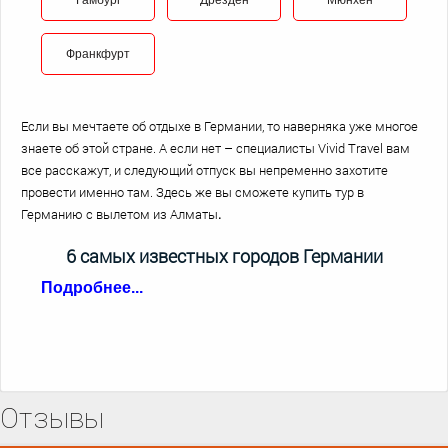
Гамбург
Дрезден
Мюнхен
Франкфурт
Если вы мечтаете об отдыхе в Германии, то наверняка уже многое
знаете об этой стране. А если нет – специалисты Vivid Travel вам
все расскажут, и следующий отпуск вы непременно захотите
провести именно там. Здесь же вы сможете купить тур в
Германию с вылетом из Алматы
.
6 самых известных городов Германии
Подробнее...
Если вы до сих пор не решили, где хотите остановиться во время
поездки, выбирайте:
Мюнхен является столицей Баварии и местом проведения
Отзывы
Октоберфеста, традиционного пивного праздника, известного своей
широтой и размахом по всему миру. Город также известен своими