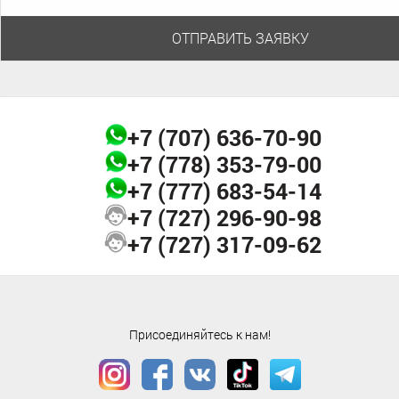
японского сада и макета миниатюрной страны чудес.
Бремен знаком обывателям из сказки о бременских музыкантах.
ОТПРАВИТЬ ЗАЯВКУ
Также он является родиной пива Beck’s. Имеется здесь и
одноименная пивоварня, куда гостей водят с экскурсиями во
время туров в Германию. В Бремене можно увидеть идиллическую
картину «старой Европы» – в центре города располагается район
Шнор, который наполнен маленькими переулками, семейными
+7 (707)
636-70-90
ресторанчиками, лавочками и пабами.
+7 (778)
353-79-00
Баден-Баден станет идеальным выбором для туристов, которые
выбирают отдых в SPA. Отели, построенные вокруг целебных
+7 (777)
683-54-14
источников, старейшее в Германии казино, пасторальные пейзажи,
+7 (727)
296-90-98
концертный зал Фестшпильхаус – все это объединяет старый и
+7 (727)
317-09-62
благородный город.
Если вы не можете выбрать какое-то одно место для своего
пребывания, не расстраивайтесь! Выбирайте горящую путевку в
Германию с посещением нескольких городов либо объездить
Присоединяйтесь к нам!
страну из одного города, так как в стране отличное транспортное
сообщение.
Немецкая кухня