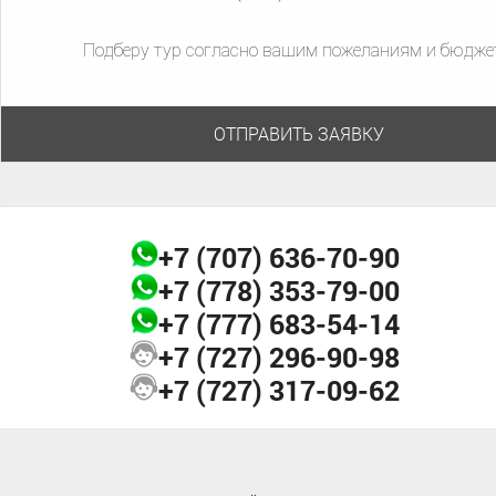
места стоит того, чтобы купить горящий тур на Филиппины! Вокруг
Лагуна-де-Бай расположены известные курорты Лос-Банос, Куйяб,
Подберу тур согласно вашим пожеланиям и бюдже
Пансол.
ОТПРАВИТЬ ЗАЯВКУ
+7 (707)
636-70-90
+7 (778)
353-79-00
+7 (777)
683-54-14
+7 (727)
296-90-98
+7 (727)
317-09-62
Минданао – второй по величине остров архипелага. Его можно
назвать настоящим туристическим раем. Пляжи острова,
омываемого четырьмя морями, состоят из черного
вулканического песка. Выглядит это впечатляюще. Национальный
парк Минданао, расположенный на территории 77 гектар, находится