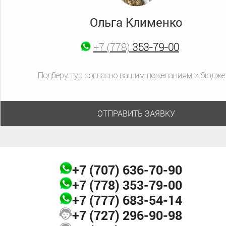
Ольга Клименко
+7 (777)
683-54-14
+7 (778)
+7 (707)
353-79-00
636-70-90
Подберу тур согласно вашим пожеланиям и бюдже
ОТПРАВИТЬ ЗАЯВКУ
+7 (707)
636-70-90
+7 (778)
353-79-00
+7 (777)
683-54-14
+7 (727)
296-90-98